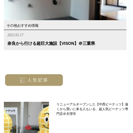
その他おすすめ情報
2022.02.17
奈良から行ける超巨大施設【VISON】＠三重県
リニューアルオープンした【中西ピーナッツ】遠
くから買いに来る人もいる、超人気ピーナッツ専
門店＠天理市