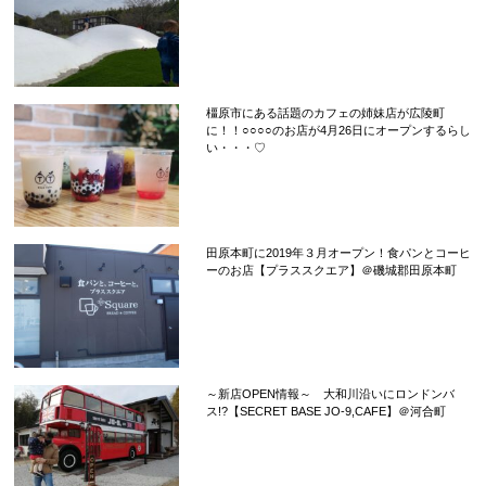
橿原市にある話題のカフェの姉妹店が広陵町
に！！○○○○のお店が4月26日にオープンするらし
い・・・♡
田原本町に2019年３月オープン！食パンとコーヒ
ーのお店【プラススクエア】＠磯城郡田原本町
～新店OPEN情報～ 大和川沿いにロンドンバ
ス!?【SECRET BASE JO-9,CAFE】＠河合町