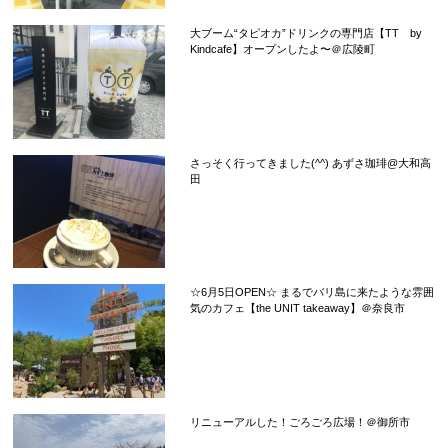
大ブーム“タピオカ”ドリンクの専門店【TT by
Kindcafe】オープンしたよ〜＠広陵町
さっそく行ってきました(^^) あずさ珈琲@大和高
田
☆6月5日OPEN☆ まるでバリ島に来たような雰囲
気のカフェ【the UNIT takeaway】＠奈良市
リニューアルした！ごろごろ広場！＠御所市