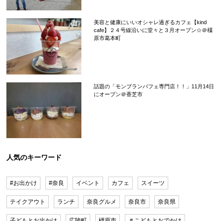
美容と健康にいいオシャレ過ぎるカフェ【kind
cafe】２４号線沿いに堂々と３月オープン☆＠橿
原市葛本町
話題の「モンブランパフェ専門店！！」11月14日
にオープン＠香芝市
人気のキーワード
#お出かけ
#奈良
イベント
カフェ
スイーツ
テイクアウト
ランチ
奈良グルメ
奈良市
奈良県
子どもとお出かけ
広陵町
橿原市
＃こどもとおでかけ